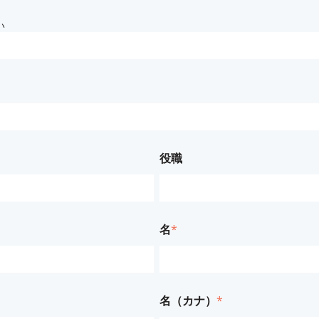
い
役職
名
*
名（カナ）
*