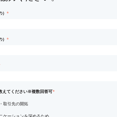
の）
*
の）
*
*
教えてください※複数回答可
*
・取引先の開拓
ニケーションを深めるため