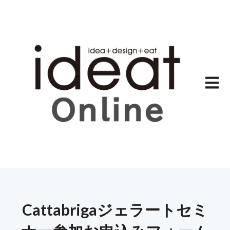
メイン
Cattabrigaジェラートセミ